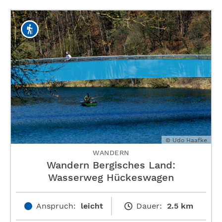
© Udo Haafke
WANDERN
Wandern Bergisches Land:
Wasserweg Hückeswagen
Anspruch:
leicht
Dauer:
2.5 km