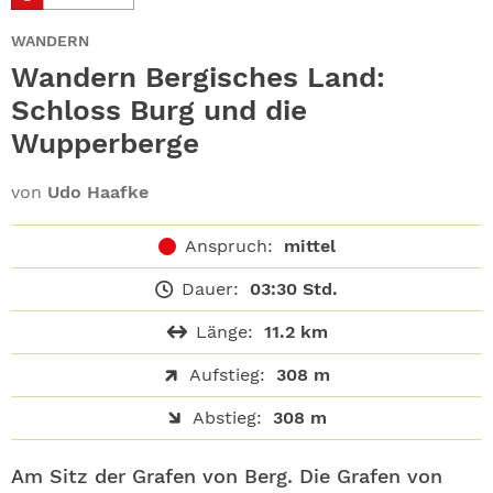
ABO
WANDERN
GEWINNEN
Wandern Bergisches Land:
Schloss Burg und die
NEWSLETTER
Wupperberge
ALLE THEMEN
von
Udo Haafke
SHOP
Anspruch:
mittel
Dauer:
03:30 Std.
Länge:
11.2 km
Aufstieg:
308 m
Abstieg:
308 m
Am Sitz der Grafen von Berg. Die Grafen von