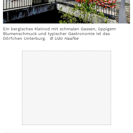
Ein bergisches Kleinod mit schmalen Gassen, üppigem
R
Blumenschmuck und typischer Gastronomie ist das
B
Dörfchen Unterburg.
© Udo Haafke
G