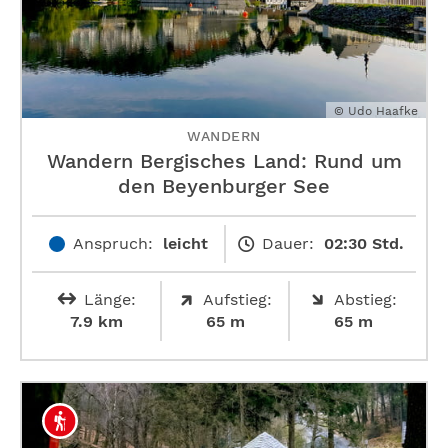
© Udo Haafke
WANDERN
Wandern Bergisches Land: Rund um
den Beyenburger See
Anspruch:
leicht
Dauer:
02:30 Std.
Länge:
Aufstieg:
Abstieg:
7.9 km
65 m
65 m