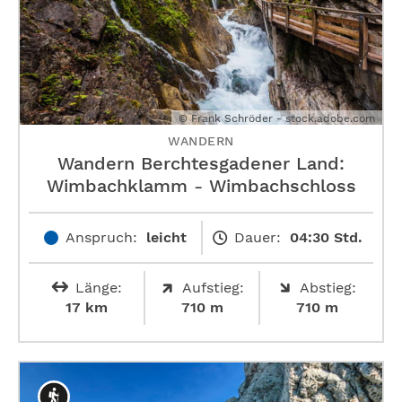
© Frank Schröder - stock.adobe.com
WANDERN
Wandern Berchtesgadener Land:
Wimbachklamm - Wimbachschloss
Anspruch:
leicht
Dauer:
04:30 Std.
Länge:
Aufstieg:
Abstieg:
17 km
710 m
710 m