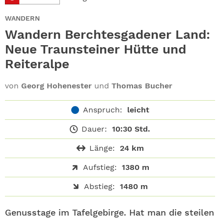
ABO
WANDERN
GEWINNEN
Wandern Berchtesgadener Land:
Neue Traunsteiner Hütte und
NEWSLETTER
Reiteralpe
ALLE THEMEN
von
Georg Hohenester
und
Thomas Bucher
SHOP
Anspruch:
leicht
Dauer:
10:30 Std.
Länge:
24 km
Aufstieg:
1380 m
Abstieg:
1480 m
Genusstage im Tafelgebirge. Hat man die steilen