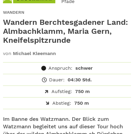
Pfade
ABO
WANDERN
GEWINNEN
Wandern Berchtesgadener Land:
Almbachklamm, Maria Gern,
NEWSLETTER
Kneifelspitzrunde
ALLE THEMEN
von
Michael Kleemann
SHOP
Anspruch:
schwer
Dauer:
04:30 Std.
Aufstieg:
750 m
Abstieg:
750 m
Im Banne des Watzmann. Der Blick zum
Watzmann begleitet uns auf dieser Tour hoch
über der wilden Almbachklamm ab Dürrlehen,