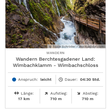
© Frank Schröder - stock.adobe.com
WANDERN
Wandern Berchtesgadener Land:
Wimbachklamm - Wimbachschloss
Anspruch:
leicht
Dauer:
04:30 Std.
Länge:
Aufstieg:
Abstieg:
17 km
710 m
710 m