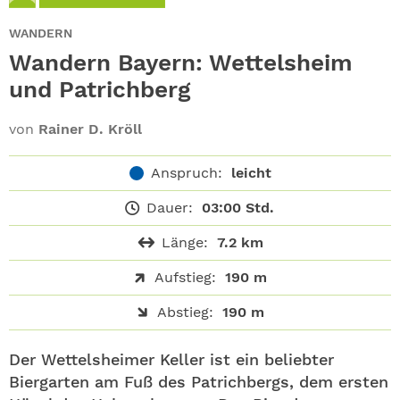
ABO
WANDERN
GEWINNEN
Wandern Bayern: Wettelsheim
und Patrichberg
NEWSLETTER
von
Rainer D. Kröll
ALLE THEMEN
Anspruch:
leicht
SHOP
Dauer:
03:00 Std.
Länge:
7.2 km
Aufstieg:
190 m
Abstieg:
190 m
Der Wettelsheimer Keller ist ein beliebter
Biergarten am Fuß des Patrichbergs, dem ersten