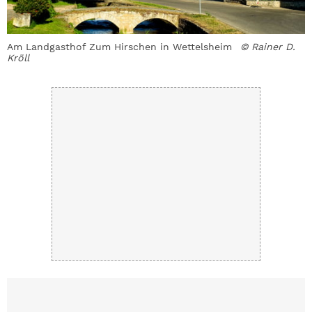
Am Landgasthof Zum Hirschen in Wettelsheim
© Rainer D.
D
Kröll
a