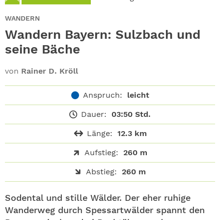
ABO
WANDERN
GEWINNEN
Wandern Bayern: Sulzbach und
seine Bäche
NEWSLETTER
von
Rainer D. Kröll
ALLE THEMEN
Anspruch:
leicht
SHOP
Dauer:
03:50 Std.
Länge:
12.3 km
Aufstieg:
260 m
Abstieg:
260 m
Sodental und stille Wälder. Der eher ruhige
Wanderweg durch Spessartwälder spannt den