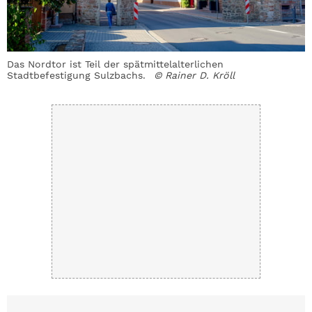
l
Das Nordtor ist Teil der spätmittelalterlichen
D
Stadtbefestigung Sulzbachs.
© Rainer D. Kröll
R