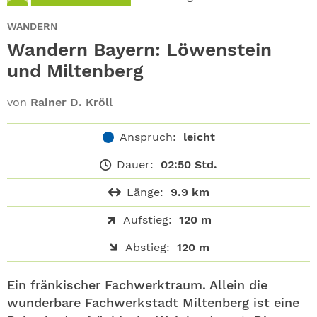
ABO
WANDERN
GEWINNEN
Wandern Bayern: Löwenstein
und Miltenberg
NEWSLETTER
von
Rainer D. Kröll
ALLE THEMEN
Anspruch:
leicht
SHOP
Dauer:
02:50 Std.
Länge:
9.9 km
Aufstieg:
120 m
Abstieg:
120 m
Ein fränkischer Fachwerktraum. Allein die
wunderbare Fachwerkstadt Miltenberg ist eine