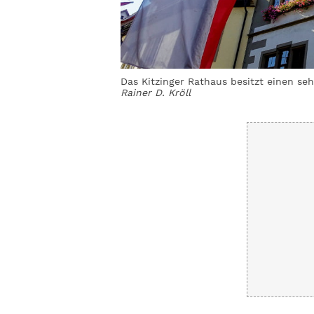
Rainer D. Kröll
Das Kitzinger Rathaus besitzt einen s
Rainer D. Kröll