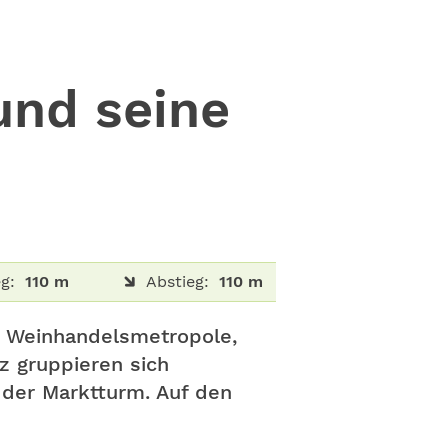
und seine
g:
110 m
Abstieg:
110 m
te Weinhandelsmetropole,
z gruppieren sich
 der Marktturm. Auf den