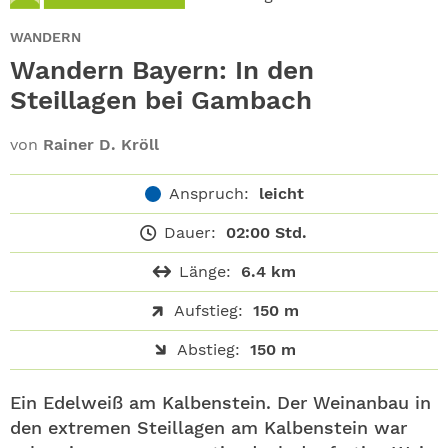
ABO
WANDERN
GEWINNEN
Wandern Bayern: In den
Steillagen bei Gambach
NEWSLETTER
von
Rainer D. Kröll
ALLE THEMEN
Anspruch:
leicht
SHOP
Dauer:
02:00 Std.
Länge:
6.4 km
Aufstieg:
150 m
Abstieg:
150 m
Ein Edelweiß am Kalbenstein. Der Weinanbau in
den extremen Steillagen am Kalbenstein war