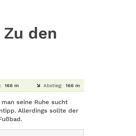
 Zu den
:
166 m
Abstieg:
166 m
 man seine Ruhe sucht
ipp. Allerdings sollte der
 Fußbad.