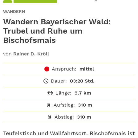
ABO
WANDERN
GEWINNEN
Wandern Bayerischer Wald:
Trubel und Ruhe um
NEWSLETTER
Bischofsmais
ALLE THEMEN
von
Rainer D. Kröll
SHOP
Anspruch:
mittel
Dauer:
03:20 Std.
Länge:
9.7 km
Aufstieg:
310 m
Abstieg:
310 m
Teufelstisch und Wallfahrtsort. Bischofsmais ist