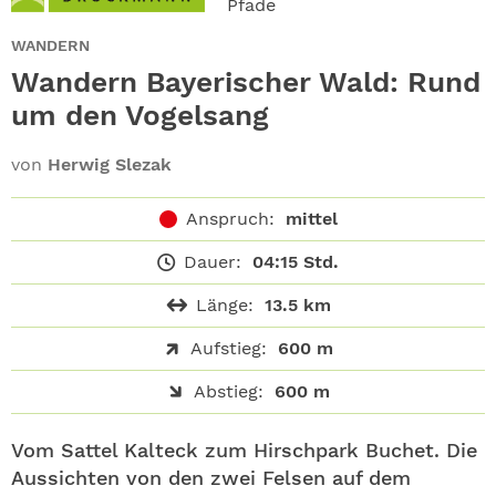
Pfade
ABO
WANDERN
GEWINNEN
Wandern Bayerischer Wald: Rund
um den Vogelsang
NEWSLETTER
von
Herwig Slezak
ALLE THEMEN
Anspruch:
mittel
SHOP
Dauer:
04:15 Std.
Länge:
13.5 km
Aufstieg:
600 m
Abstieg:
600 m
Vom Sattel Kalteck zum Hirschpark Buchet. Die
Aussichten von den zwei Felsen auf dem