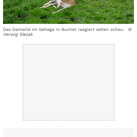
Das Damwild im Gehege in Buchet reagiert selten scheu.
©
Herwig Slezak