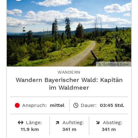
© Gottfried Eder
WANDERN
Wandern Bayerischer Wald: Kapitän
im Waldmeer
Anspruch:
mittel
Dauer:
03:45 Std.
Länge:
Aufstieg:
Abstieg:
11.9 km
341 m
341 m