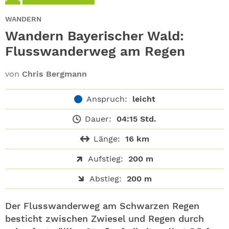
ABO
WANDERN
GEWINNEN
Wandern Bayerischer Wald:
Flusswanderweg am Regen
NEWSLETTER
von
Chris Bergmann
ALLE THEMEN
Anspruch:
leicht
SHOP
Dauer:
04:15 Std.
Länge:
16 km
Aufstieg:
200 m
Abstieg:
200 m
Der Flusswanderweg am Schwarzen Regen
besticht zwischen Zwiesel und Regen durch