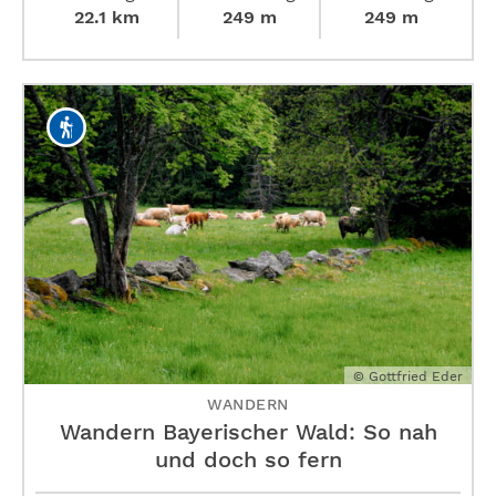
22.1 km
249 m
249 m
© Gottfried Eder
WANDERN
Wandern Bayerischer Wald: So nah
und doch so fern