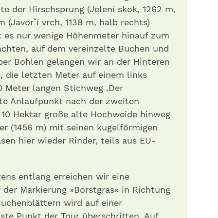
te der Hirschsprung (Jelení skok, 1262 m,
m (Javorˇí vrch, 1138 m, halb rechts)
t es nur wenige Höhenmeter hinauf zum
achten, auf dem vereinzelte Buchen und
ber Bohlen gelangen wir an der Hinteren
 die letzten Meter auf einem links
0 Meter langen Stichweg .Der
te Anlaufpunkt nach der zweiten
t 10 Hektar große alte Hochweide hinweg
er (1456 m) mit seinen kugelförmigen
sen hier wieder Rinder, teils aus EU-
ns entlang erreichen wir eine
 der Markierung »Borstgras« in Richtung
Buchenblättern wird auf einer
ste Punkt der Tour überschritten. Auf