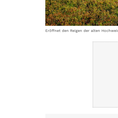
ig Slezak
Eröffnet den Reigen der alten Hochwei