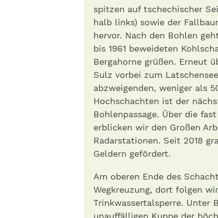
spitzen auf tschechischer Sei
halb links) sowie der Fallbau
hervor. Nach den Bohlen geh
bis 1961 beweideten Kohlsch
Bergahorne grüßen. Erneut ü
Sulz vorbei zum Latschensee,
abzweigenden, weniger als 5
Hochschachten ist der nächs
Bohlenpassage. Über die fas
erblicken wir den Großen Arb
Radarstationen. Seit 2018 gra
Geldern gefördert.
Am oberen Ende des Schachte
Wegkreuzung, dort folgen wir
Trinkwassertalsperre. Unter 
unauffälligen Kuppe der höch