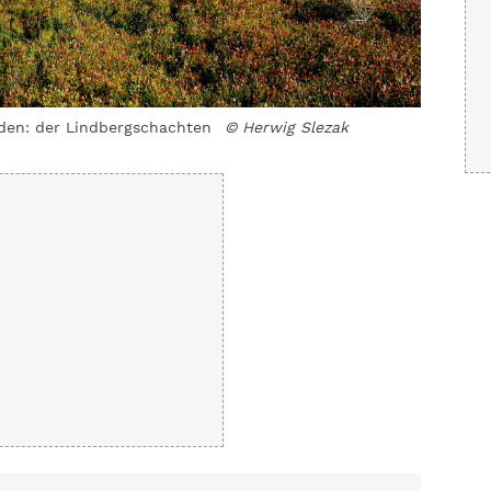
den: der Lindbergschachten
© Herwig Slezak
Buche un