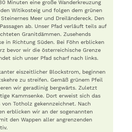
 30 Minuten eine große Wanderkreuzung
r den Witikosteig und folgen dem grünen
g Steinernes Meer und Dreiländereck. Den
Passagen ab. Unser Pfad verläuft teils auf
ichteten Granitdämmen. Zusehends
cke in Richtung Süden. Bei Föhn erblicken
rz bevor wir die österreichische Grenze
et sich unser Pfad scharf nach links.
anter eiszeitlicher Blockstrom, beginnen
tskehre zu streifen. Gemäß grünem Pfeil
ren wir geradlinig bergwärts. Zuletzt
rtige Kammsenke. Dort erweist sich das
ls von Totholz gekennzeichnet. Nach
en erblicken wir an der sogenannten
 mit den Wappen aller angrenzenden
iv.