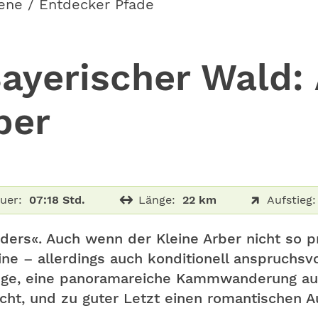
ene / Entdecker Pfade
ayerischer Wald: 
ber
uer:
07:18 Std.
Länge:
22 km
Aufstieg:
ers«. Auch wenn der Kleine Arber nicht so p
eine – allerdings auch konditionell anspruch
iege, eine panoramareiche Kammwanderung au
ucht, und zu guter Letzt einen romantischen 