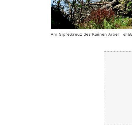
ed Eder
Am Gipfelkreuz des Kleinen Arber
© Go