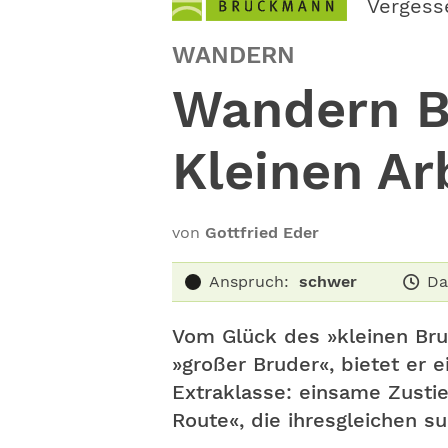
Vergess
WANDERN
Wandern B
Kleinen Ar
von
Gottfried Eder
Anspruch:
schwer
Da
Vom Glück des »kleinen Brud
»großer Bruder«, bietet er 
Extraklasse: einsame Zust
Route«, die ihresgleichen s