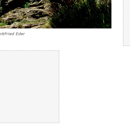
ttfried Eder
Über den
Eder