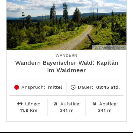
© Gottfried Eder
WANDERN
Wandern Bayerischer Wald: Kapitän
im Waldmeer
Anspruch:
mittel
Dauer:
03:45 Std.
Länge:
Aufstieg:
Abstieg:
11.9 km
341 m
341 m