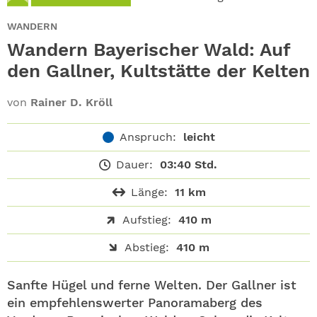
ABO
WANDERN
GEWINNEN
Wandern Bayerischer Wald: Auf
den Gallner, Kultstätte der Kelten
NEWSLETTER
von
Rainer D. Kröll
ALLE THEMEN
Anspruch:
leicht
SHOP
Dauer:
03:40 Std.
Länge:
11 km
Aufstieg:
410 m
Abstieg:
410 m
Sanfte Hügel und ferne Welten. Der Gallner ist
ein empfehlenswerter Panoramaberg des