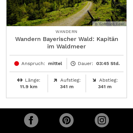
© Gottfried Eder
WANDERN
Wandern Bayerischer Wald: Kapitän
im Waldmeer
Anspruch:
mittel
Dauer:
03:45 Std.
Länge:
Aufstieg:
Abstieg:
11.9 km
341 m
341 m