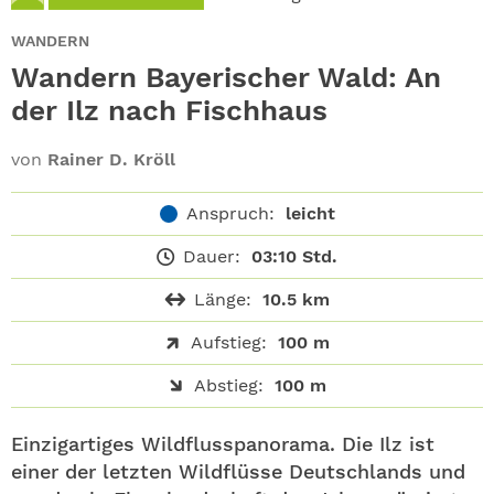
ABO
WANDERN
GEWINNEN
Wandern Bayerischer Wald: An
der Ilz nach Fischhaus
NEWSLETTER
von
Rainer D. Kröll
ALLE THEMEN
Anspruch:
leicht
SHOP
Dauer:
03:10 Std.
Länge:
10.5 km
Aufstieg:
100 m
Abstieg:
100 m
Einzigartiges Wildflusspanorama. Die Ilz ist
einer der letzten Wildflüsse Deutschlands und