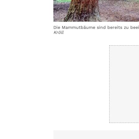
Die Mammutbäume sind bereits zu bee
Kröll