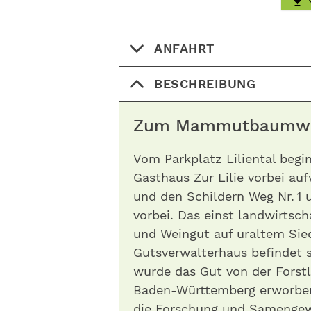
ANFAHRT
BESCHREIBUNG
Zum Mammutbaumw
Vom Parkplatz Liliental begi
Gasthaus Zur Lilie vorbei auf
und den Schildern Weg Nr. 1 
vorbei. Das einst landwirtsch
und Weingut auf uraltem Sied
Gutsverwalterhaus befindet s
wurde das Gut von der Forst
Baden-­Württemberg erworben
die Forschung und Samengew