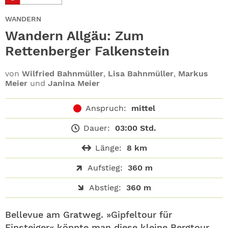
ABO
WANDERN
GEWINNEN
Wandern Allgäu: Zum
Rettenberger Falkenstein
NEWSLETTER
von
Wilfried Bahnmüller
,
Lisa Bahnmüller
,
Markus
Meier
und
Janina Meier
ALLE THEMEN
Anspruch:
mittel
SHOP
Dauer:
03:00 Std.
Länge:
8 km
Aufstieg:
360 m
Abstieg:
360 m
Bellevue am Gratweg. »Gipfeltour für
Einsteiger« könnte man diese kleine Bergtour