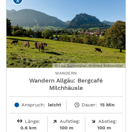
© Lisa Bahnmüller, Wilfried Bahnmüller
WANDERN
Wandern Allgäu: Bergcafé
Milchhäusle
Anspruch:
leicht
Dauer:
15 Min
Länge:
Aufstieg:
Abstieg:
0.6 km
100 m
100 m