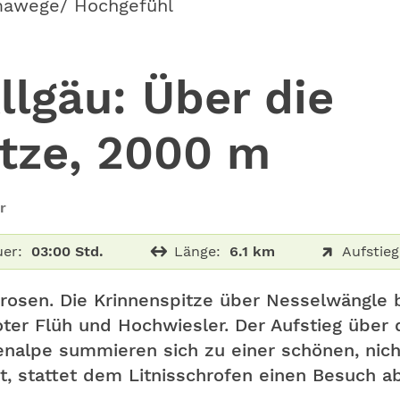
awege/ Hochgefühl
lgäu: Über die
tze, 2000 m
r
er:
03:00 Std.
Länge:
6.1 km
Aufstieg
sen. Die Krinnenspitze über Nesselwängle bi
oter Flüh und Hochwiesler. Der Aufstieg übe
nalpe summieren sich zu einer schönen, nicht
t, stattet dem Litnisschrofen einen Besuch ab