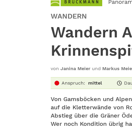
Panoram
WANDERN
Wandern Al
Krinnenspi
von
Janina Meier
und
Markus Meie
Anspruch:
mittel
Dau
Von Gamsböcken und Alpenro
auf die Kletterwände von R
Abstieg über die Gräner Öde
Wer noch Kondition übrig ha