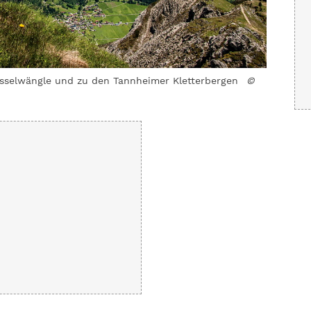
esselwängle und zu den Tannheimer Kletterbergen
©
Gipfel de
Markus M