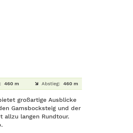
:
460 m
Abstieg:
460 m
etet großartige Ausblicke
r den Gamsbocksteig und der
 allzu langen Rundtour.
.