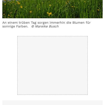
©
An einem trüben Tag sorgen immerhin die Blumen für
N
sonnige Farben.
© Mareike Busch
M