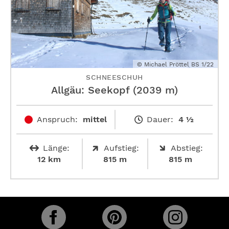
© Michael Pröttel BS 1/22
SCHNEESCHUH
Allgäu: Seekopf (2039 m)
Anspruch:
mittel
Dauer:
4 ½
Länge:
Aufstieg:
Abstieg:
12 km
815 m
815 m