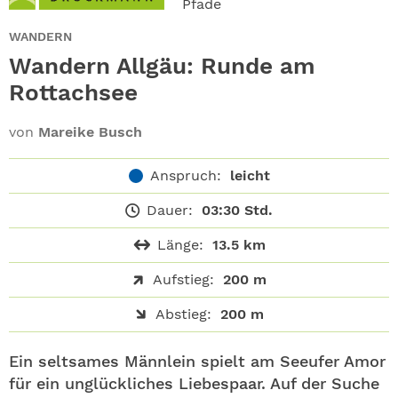
Pfade
ABO
WANDERN
GEWINNEN
Wandern Allgäu: Runde am
Rottachsee
NEWSLETTER
von
Mareike Busch
ALLE THEMEN
Anspruch:
leicht
SHOP
Dauer:
03:30 Std.
Länge:
13.5 km
Aufstieg:
200 m
Abstieg:
200 m
Ein seltsames Männlein spielt am Seeufer Amor
für ein unglückliches Liebespaar. Auf der Suche