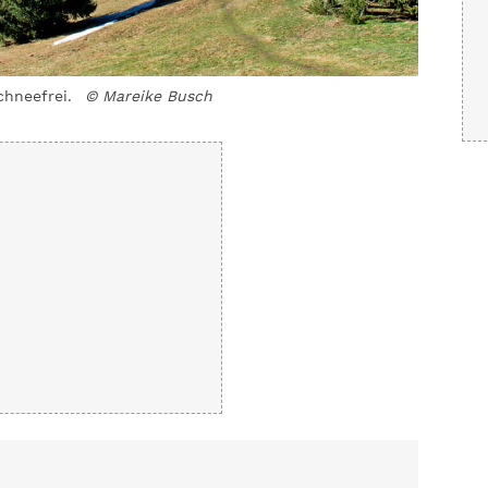
chneefrei.
© Mareike Busch
Auch ohn