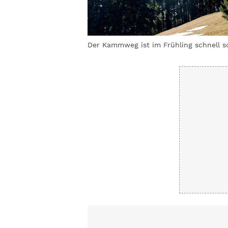
areike Busch
Der Kammweg ist im Frühling schnell s