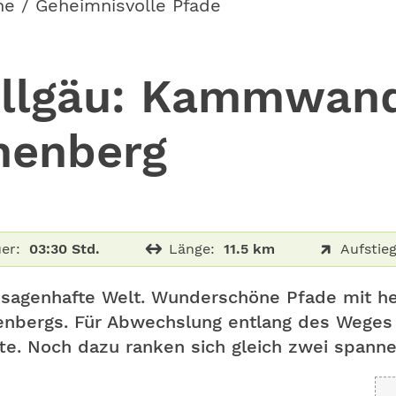
he / Geheimnisvolle Pfade
llgäu: Kammwand
henberg
er:
03:30 Std.
Länge:
11.5 km
Aufstieg
e sagenhafte Welt. Wunderschöne Pfade mit he
bergs. Für Abwechslung entlang des Weges s
te. Noch dazu ranken sich gleich zwei spann