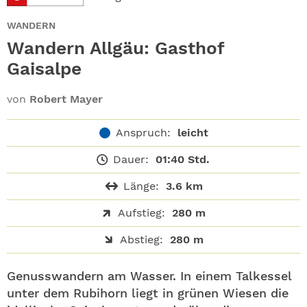
ABO
WANDERN
GEWINNEN
Wandern Allgäu: Gasthof
Gaisalpe
NEWSLETTER
von
Robert Mayer
ALLE THEMEN
Anspruch:
leicht
SHOP
Dauer:
01:40 Std.
Länge:
3.6 km
Aufstieg:
280 m
Abstieg:
280 m
Genusswandern am Wasser. In einem Talkessel
unter dem Rubihorn liegt in grünen Wiesen die