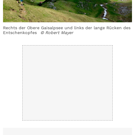
r
Rechts der Obere Gaisalpsee und links der lange Rücken des
S
Entschenkopfes
© Robert Mayer