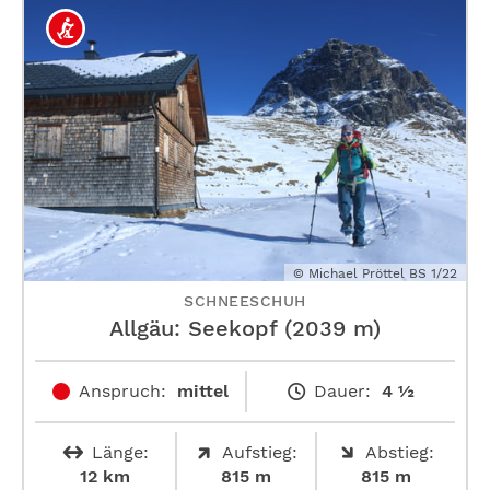
© Michael Pröttel BS 1/22
SCHNEESCHUH
Allgäu: Seekopf (2039 m)
Anspruch:
mittel
Dauer:
4 ½
Länge:
Aufstieg:
Abstieg:
12 km
815 m
815 m