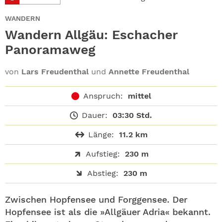
ABO
WANDERN
GEWINNEN
Wandern Allgäu: Eschacher
Panoramaweg
NEWSLETTER
von
Lars Freudenthal
und
Annette Freudenthal
ALLE THEMEN
Anspruch:
mittel
SHOP
Dauer:
03:30 Std.
Länge:
11.2 km
Aufstieg:
230 m
Abstieg:
230 m
Zwischen Hopfensee und Forggensee. Der
Hopfensee ist als die »Allgäuer Adria« bekannt.