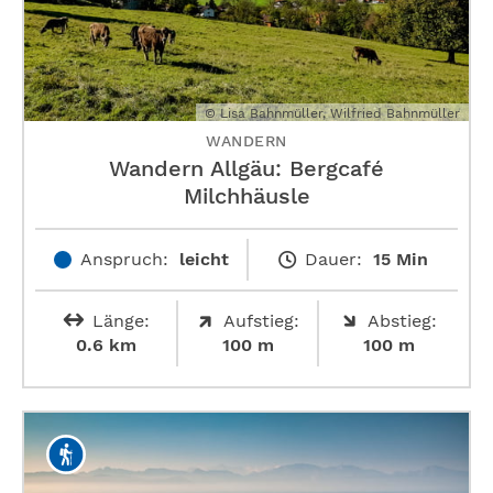
© Lisa Bahnmüller, Wilfried Bahnmüller
WANDERN
Wandern Allgäu: Bergcafé
Milchhäusle
Anspruch:
leicht
Dauer:
15 Min
Länge:
Aufstieg:
Abstieg:
0.6 km
100 m
100 m