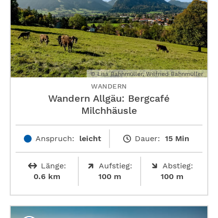
© Lisa Bahnmüller, Wilfried Bahnmüller
WANDERN
Wandern Allgäu: Bergcafé
Milchhäusle
Anspruch:
leicht
Dauer:
15 Min
Länge:
Aufstieg:
Abstieg:
0.6 km
100 m
100 m