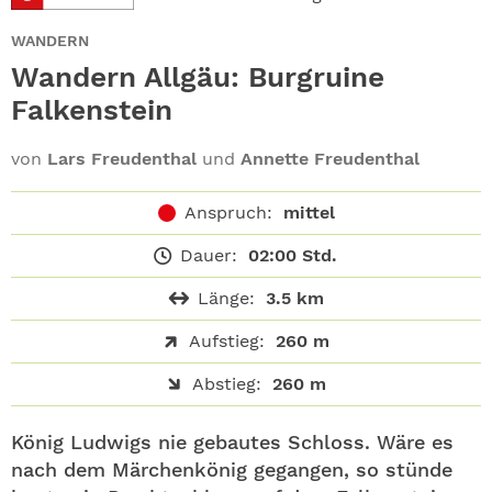
ABO
WANDERN
GEWINNEN
Wandern Allgäu: Burgruine
Falkenstein
NEWSLETTER
von
Lars Freudenthal
und
Annette Freudenthal
ALLE THEMEN
Anspruch:
mittel
SHOP
Dauer:
02:00 Std.
Länge:
3.5 km
Aufstieg:
260 m
Abstieg:
260 m
König Ludwigs nie gebautes Schloss. Wäre es
nach dem Märchenkönig gegangen, so stünde