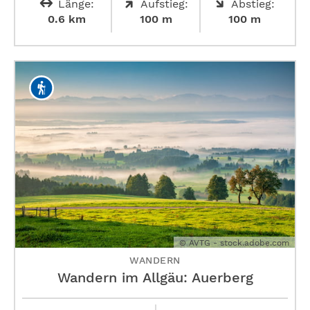
Länge:
Aufstieg:
Abstieg:
0.6 km
100 m
100 m
© AVTG - stock.adobe.com
WANDERN
Wandern im Allgäu: Auerberg