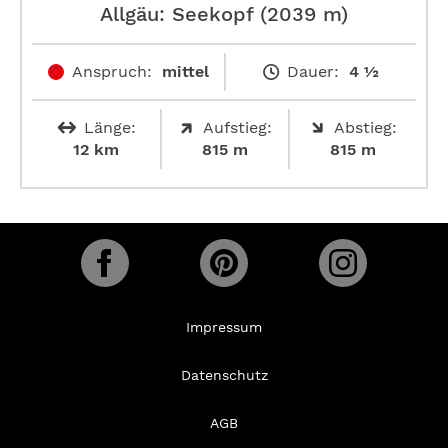
Allgäu: Seekopf (2039 m)
Anspruch:
mittel
Dauer:
4 ½
Länge:
Aufstieg:
Abstieg:
12 km
815 m
815 m
Impressum
Datenschutz
AGB