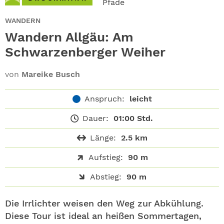
Pfade
ABO
WANDERN
GEWINNEN
Wandern Allgäu: Am
Schwarzenberger Weiher
NEWSLETTER
von
Mareike Busch
ALLE THEMEN
Anspruch:
leicht
SHOP
Dauer:
01:00 Std.
Länge:
2.5 km
Aufstieg:
90 m
Abstieg:
90 m
Die Irrlichter weisen den Weg zur Abkühlung.
Diese Tour ist ideal an heißen Sommertagen,