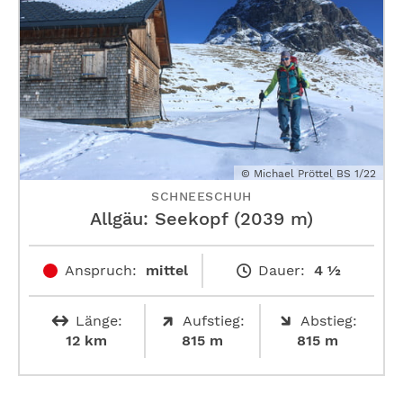
© Michael Pröttel BS 1/22
SCHNEESCHUH
Allgäu: Seekopf (2039 m)
Anspruch:
mittel
Dauer:
4 ½
Länge:
Aufstieg:
Abstieg:
12 km
815 m
815 m