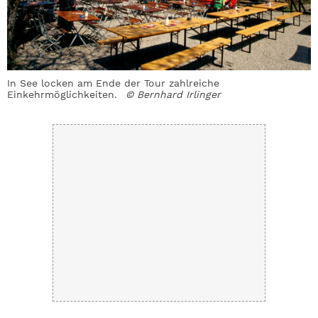
In See locken am Ende der Tour zahlreiche
S
Einkehrmöglichkeiten.
© Bernhard Irlinger
S