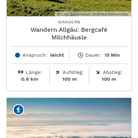
© Lisa Bahnmüller, Wilfried Bahnmüller
WANDERN
Wandern Allgäu: Bergcafé
Milchhäusle
Anspruch:
leicht
Dauer:
15 Min
Länge:
Aufstieg:
Abstieg:
0.6 km
100 m
100 m