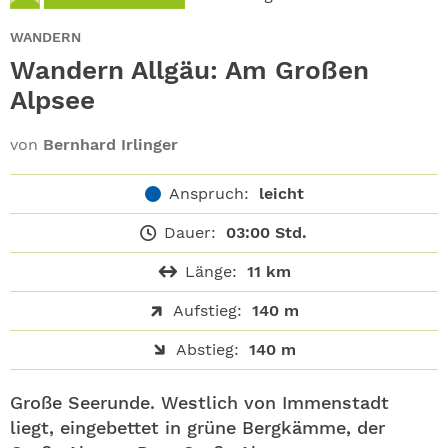
ABO
WANDERN
GEWINNEN
Wandern Allgäu: Am Großen
Alpsee
NEWSLETTER
von
Bernhard Irlinger
ALLE THEMEN
Anspruch:
leicht
SHOP
Dauer:
03:00 Std.
Länge:
11 km
Aufstieg:
140 m
Abstieg:
140 m
Große Seerunde. Westlich von Immenstadt
liegt, eingebettet in grüne Bergkämme, der