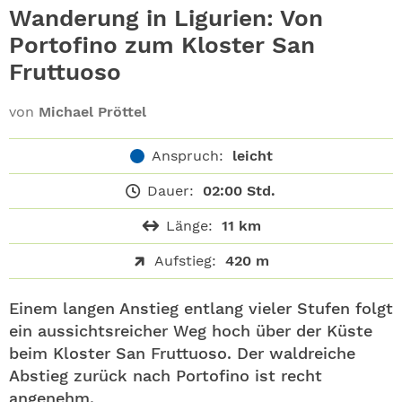
ABO
Wanderung in Ligurien: Von
Portofino zum Kloster San
GEWINNEN
Fruttuoso
NEWSLETTER
von
Michael Pröttel
ALLE THEMEN
Anspruch:
leicht
Dauer:
02:00 Std.
SHOP
Länge:
11 km
Aufstieg:
420 m
Einem langen Anstieg entlang vieler Stufen folgt
ein aussichtsreicher Weg hoch über der Küste
beim Kloster San Fruttuoso. Der waldreiche
Abstieg zurück nach Portofino ist recht
angenehm.