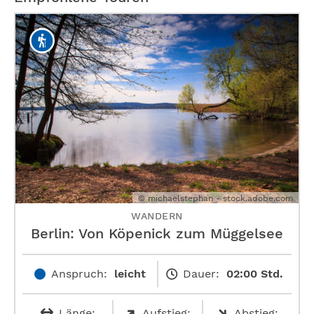
© michaelstephan - stock.adobe.com
WANDERN
Berlin: Von Köpenick zum Müggelsee
Anspruch:
leicht
Dauer:
02:00 Std.
Länge:
Aufstieg:
Abstieg: