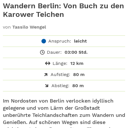
ABO
Wandern Berlin: Von Buch zu den
Karower Teichen
GEWINNEN
von
Tassilo Wengel
NEWSLETTER
Anspruch:
leicht
ALLE THEMEN
Dauer:
03:00 Std.
SHOP
Länge:
12 km
Aufstieg:
80 m
Abstieg:
80 m
Im Nordosten von Berlin verlocken idyllisch
gelegene und vom Lärm der Großstadt
unberührte Teichlandschaften zum Wandern und
Genießen. Auf schönen Wegen sind diese