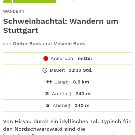
ABO
WANDERN
GEWINNEN
Schweinbachtal: Wandern um
Stuttgart
NEWSLETTER
von
Dieter Buck
und
Melanie Buck
ALLE THEMEN
Anspruch:
mittel
SHOP
Dauer:
02:30 Std.
Länge:
8.5 km
Aufstieg:
240 m
Abstieg:
240 m
Von Hirsau durch ein idyllisches Tal. Typisch für
den Nordschwarzwald sind die