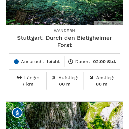
© Dieter Buck
WANDERN
Stuttgart: Durch den Bietigheimer
Forst
Anspruch:
leicht
Dauer:
02:00 Std.
Länge:
Aufstieg:
Abstieg:
7 km
80 m
80 m