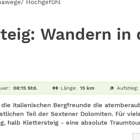
awege/ Hochgefühl
steig: Wandern in
uer:
08:15 Std.
Länge:
15 km
Aufstieg:
n die italienischen Bergfreunde die atembera
stlichen Teil der Sextener Dolomiten. Für vie
, halb Klettersteig - eine absolute Traumtour