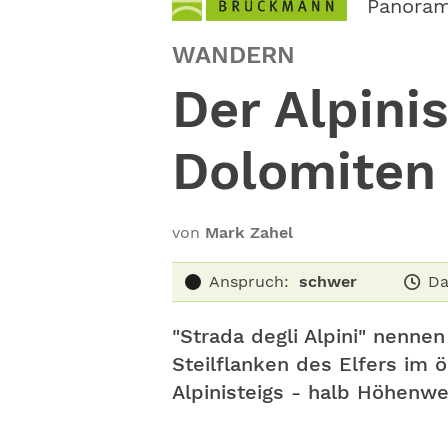
Panoram
WANDERN
Der Alpini
Dolomiten
von
Mark Zahel
Anspruch:
schwer
Da
"Strada degli Alpini" nenne
Steilflanken des Elfers im ö
Alpinisteigs - halb Höhenweg