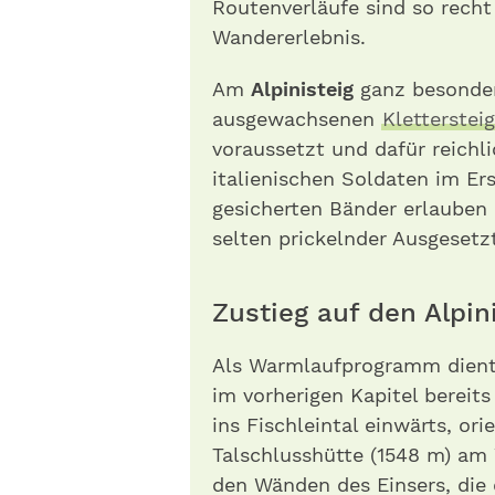
Routenverläufe sind so recht
Wandererlebnis.
Am
Alpinisteig
ganz besonder
ausgewachsenen
Klettersteig
voraussetzt und dafür reichli
italienischen Soldaten im Er
gesicherten Bänder erlauben
selten prickelnder Ausgesetzt
Zustieg auf den Alpin
Als Warmlaufprogramm dient
im vorherigen Kapitel bereit
ins Fischleintal einwärts, ori
Talschlusshütte (1548 m) am 
den Wänden des Einsers, die