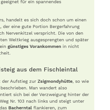
 geeignet für ein spannendes
s, handelt es sich doch schon um einen
, der eine gute Portion Bergerfahrung
ch Nervenkitzel verspricht. Die von den
sten Weltkrieg ausgesprengten und später
 ein
günstiges Vorankommen
in nicht
heit.
isteig aus dem Fischleintal
 der Aufstieg zur
Zsigmondyhütte
, so wie
s beschrieben. Man wandert also
entiert sich bei der Verzweigung hinter der
Weg Nr. 103 nach links und steigt unter
 das
Bacherntal
flankieren, zum