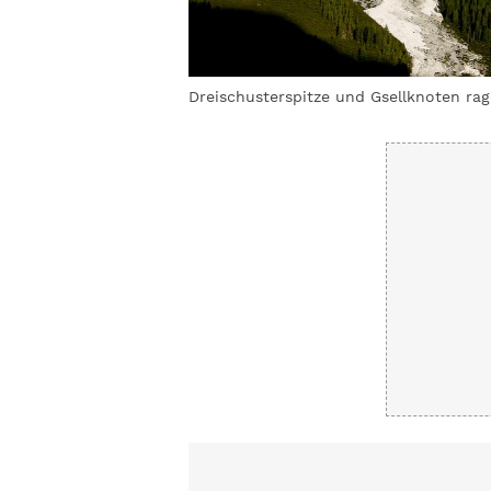
rkofel
© Mark Zahel
Dreischusterspitze und Gsellknoten rage