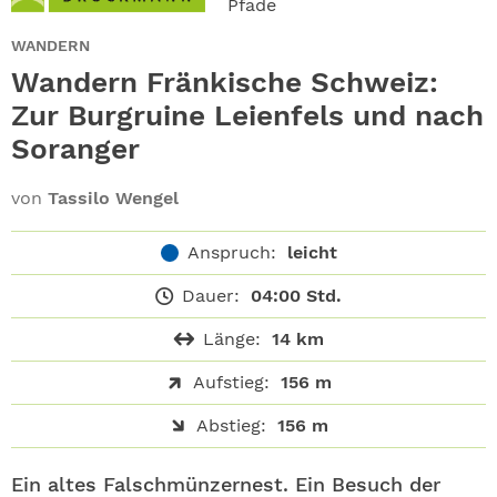
Pfade
ABO
WANDERN
GEWINNEN
Wandern Fränkische Schweiz:
Zur Burgruine Leienfels und nach
NEWSLETTER
Soranger
ALLE THEMEN
von
Tassilo Wengel
SHOP
Anspruch:
leicht
Dauer:
04:00 Std.
Länge:
14 km
Aufstieg:
156 m
Abstieg:
156 m
Ein altes Falschmünzernest. Ein Besuch der