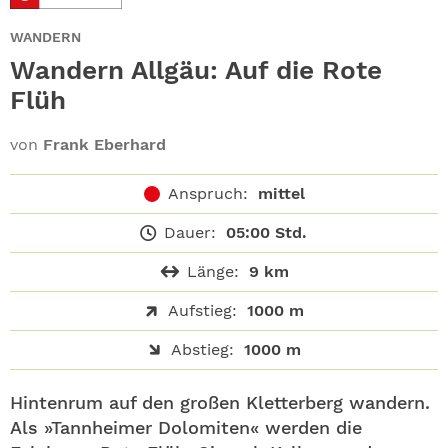
ABO
WANDERN
GEWINNEN
Wandern Allgäu: Auf die Rote
Flüh
NEWSLETTER
von
Frank Eberhard
ALLE THEMEN
Anspruch:
mittel
SHOP
Dauer:
05:00 Std.
Länge:
9 km
Aufstieg:
1000 m
Abstieg:
1000 m
Hintenrum auf den großen Kletterberg wandern.
Als »Tannheimer Dolomiten« werden die