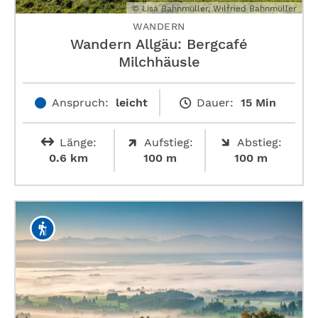
© Lisa Bahnmüller, Wilfried Bahnmüller
WANDERN
Wandern Allgäu: Bergcafé
Milchhäusle
Anspruch:
leicht
Dauer:
15 Min
Länge:
Aufstieg:
Abstieg:
0.6 km
100 m
100 m