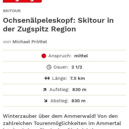
ABO
SKITOUR
GEWINNEN
Ochsenälpeleskopf: Skitour in
der Zugspitz Region
NEWSLETTER
von
Michael Pröttel
ALLE THEMEN
Anspruch:
mittel
SHOP
Dauer:
2 1/2
Länge:
7.5 km
Aufstieg:
830 m
Abstieg:
830 m
Winterzauber über dem Ammerwald! Von den
zahlreichen Tourenmöglichkeiten im Ammertal