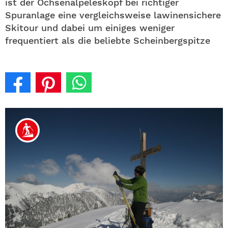
ist der Ochsenälpeleskopf bei richtiger
Spuranlage eine vergleichsweise lawinensichere
Skitour und dabei um einiges weniger
frequentiert als die beliebte Scheinbergspitze