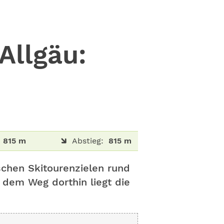
Allgäu:
815 m
Abstieg:
815 m
schen Skitourenzielen rund
 dem Weg dorthin liegt die