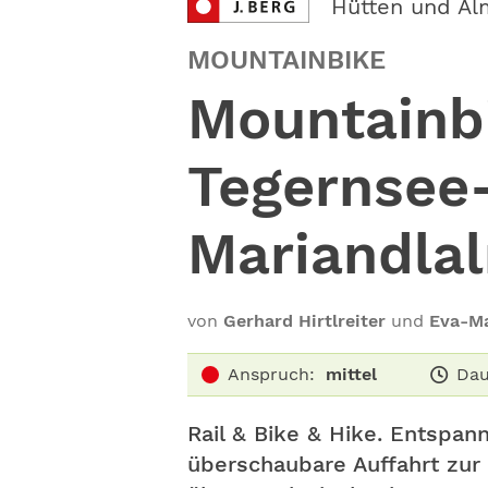
Hütten und Al
MOUNTAINBIKE
Mountainbi
Tegernsee-
Mariandla
von
Gerhard Hirtlreiter
und
Eva-Ma
Anspruch:
mittel
Dau
Rail & Bike & Hike. Entspann
überschaubare Auffahrt zur