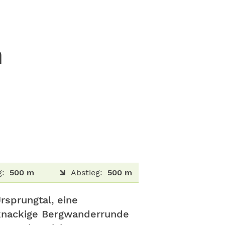
n
g:
500 m
Abstieg:
500 m
rsprungtal, eine
 knackige Bergwanderrunde