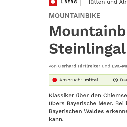
Hütten und Al
MOUNTAINBIKE
Mountainb
Steinlinga
von
Gerhard Hirtlreiter
und
Eva-Ma
Anspruch:
mittel
Da
Klassiker über den Chiemse
übers Bayerische Meer. Bei
Bayerischen Waldes erkenn
kann.