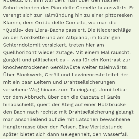
Rosetta. Mit ihm wandert man über den flachen
Schotterboden des Pian delle Comelle talauswärts. Er
verengt sich zur Talmündung hin zu einer pittoresken
Klamm, dem Orrido delle Comelle, wo man die
»Quelle« des Liera-Bachs passiert. Die Niederschläge
an der Nordkette und am Altipiano, im löchrigen
Schlerndolomit versickert, treten hier am
Quellhorizont wieder zutage. Mit einem Mal rauscht,
gurgelt und plätschert es – was für ein Kontrast zur
knochentrockenen Geröllwüste weiter taleinwärts!
Über Blockwerk, Geröll und Lawinenreste leitet der
mit ein paar Leitern und Drahtseilsicherungen
versehene Weg hinaus zum Taleingang. Unmittelbar
vor dem Abbruch, über den die Cascata di Garès
hinabschießt, quert der Steig auf einer Holzbrücke
den Bach nach rechts; mit Drahtseilsicherung gelangt
man anschließend auf die mit Latschen bewachsene
Hangterrasse über den Felsen. Eine Viertelstunde
später bietet sich dann Gelegenheit, den Wasserfall