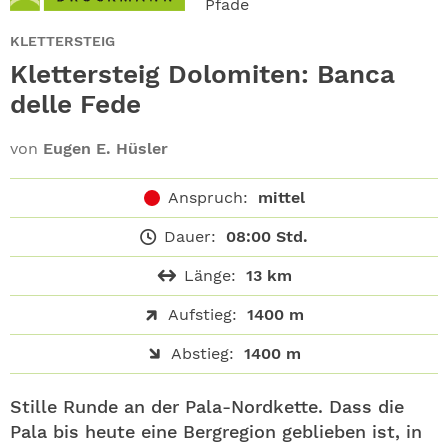
Pfade
ABO
KLETTERSTEIG
GEWINNEN
Klettersteig Dolomiten: Banca
delle Fede
NEWSLETTER
von
Eugen E. Hüsler
ALLE THEMEN
Anspruch:
mittel
SHOP
Dauer:
08:00 Std.
Länge:
13 km
Aufstieg:
1400 m
Abstieg:
1400 m
Stille Runde an der Pala-Nordkette. Dass die
Pala bis heute eine Bergregion geblieben ist, in