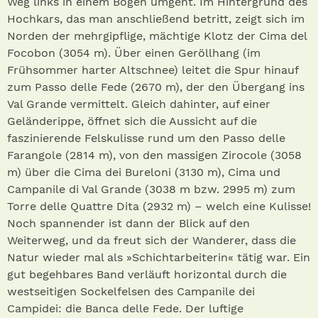
Weg links in einem Bogen umgeht. Im Hintergrund des
Hochkars, das man anschließend betritt, zeigt sich im
Norden der mehrgipflige, mächtige Klotz der Cima del
Focobon (3054 m). Über einen Geröllhang (im
Frühsommer harter Altschnee) leitet die Spur hinauf
zum Passo delle Fede (2670 m), der den Übergang ins
Val Grande vermittelt. Gleich dahinter, auf einer
Geländerippe, öffnet sich die Aussicht auf die
faszinierende Felskulisse rund um den Passo delle
Farangole (2814 m), von den massigen Zirocole (3058
m) über die Cima dei Bureloni (3130 m), Cima und
Campanile di Val Grande (3038 m bzw. 2995 m) zum
Torre delle Quattre Dita (2932 m) – welch eine Kulisse!
Noch spannender ist dann der Blick auf den
Weiterweg, und da freut sich der Wanderer, dass die
Natur wieder mal als »Schichtarbeiterin« tätig war. Ein
gut begehbares Band verläuft horizontal durch die
westseitigen Sockelfelsen des Campanile dei
Campidei: die Banca delle Fede. Der luftige