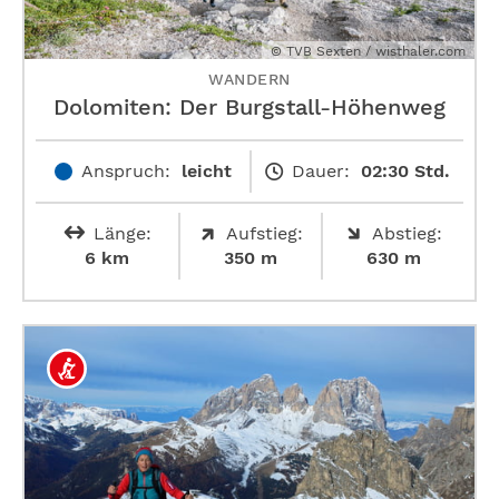
© TVB Sexten / wisthaler.com
WANDERN
Dolomiten: Der Burgstall-Höhenweg
Anspruch:
leicht
Dauer:
02:30 Std.
Länge:
Aufstieg:
Abstieg:
6 km
350 m
630 m