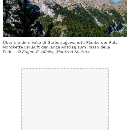
t
Über die dem Valle di Garès zugewandte Flanke der Pala-
B
Nordkette verläuft der lange Anstieg zum Passo delle
d
Fede.
© Eugen E. Hüsler, Manfred Kostner
K
K