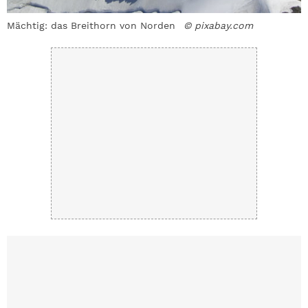
Mächtig: das Breithorn von Norden
© pixabay.com