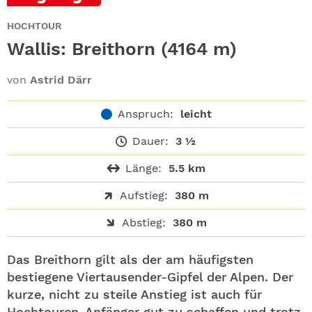
ABO
HOCHTOUR
GEWINNEN
Wallis: Breithorn (4164 m)
NEWSLETTER
von
Astrid Därr
Anspruch:
leicht
ALLE THEMEN
Dauer:
3 ½
SHOP
Länge:
5.5 km
Aufstieg:
380 m
Abstieg:
380 m
Das Breithorn gilt als der am häufigsten
bestiegene Viertausender-Gipfel der Alpen. Der
kurze, nicht zu steile Anstieg ist auch für
Hochtouren-Anfänger gut zu schaffen und trotz