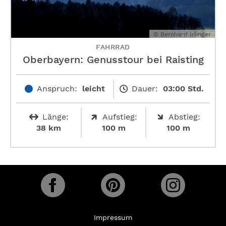
© Bernhard Irlinger
FAHRRAD
Oberbayern: Genusstour bei Raisting
Anspruch:
leicht
Dauer:
03:00 Std.
Länge:
Aufstieg:
Abstieg:
38 km
100 m
100 m
Impressum