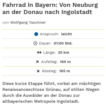
ABO
Fahrrad in Bayern: Von Neuburg
an der Donau nach Ingolstadt
GEWINNEN
von
Wolfgang Taschner
NEWSLETTER
Anspruch:
leicht
ALLE THEMEN
Dauer:
01:00 Std.
SHOP
Länge:
25 km
Aufstieg:
165 m
Abstieg:
165 m
Diese kurze Etappe führt, vorbei am mächtigen
Renaissanceschloss Grünau, auf stillen Wegen
durch die Auwälder an der Donau zur
altbayerischen Metropole Ingolstadt.