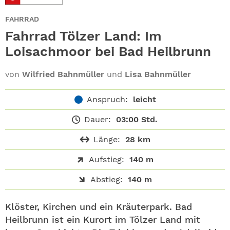
ABO
FAHRRAD
GEWINNEN
Fahrrad Tölzer Land: Im
Loisachmoor bei Bad Heilbrunn
NEWSLETTER
von
Wilfried Bahnmüller
und
Lisa Bahnmüller
ALLE THEMEN
Anspruch:
leicht
SHOP
Dauer:
03:00 Std.
Länge:
28 km
Aufstieg:
140 m
Abstieg:
140 m
Klöster, Kirchen und ein Kräuterpark. Bad
Heilbrunn ist ein Kurort im Tölzer Land mit