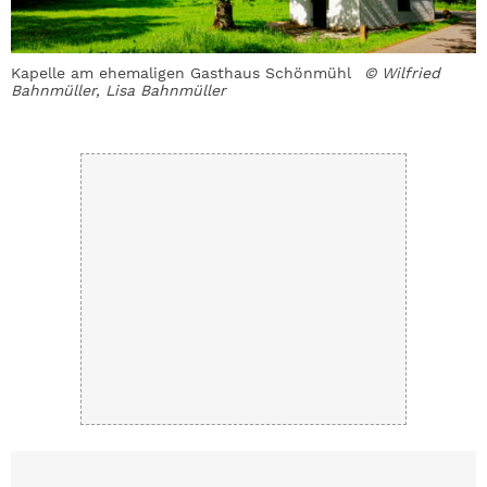
r
Kapelle am ehemaligen Gasthaus Schönmühl
© Wilfried
B
Bahnmüller, Lisa Bahnmüller
s
B