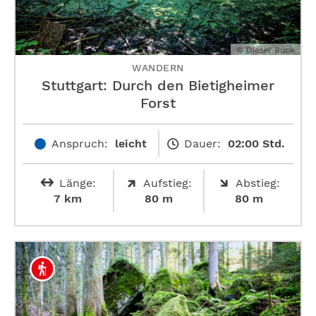
© Dieter Buck
WANDERN
Stuttgart: Durch den Bietigheimer
Forst
Anspruch:
leicht
Dauer:
02:00 Std.
Länge:
Aufstieg:
Abstieg:
7 km
80 m
80 m