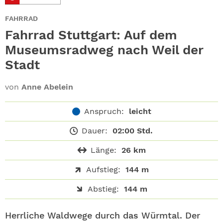
ABO
FAHRRAD
GEWINNEN
Fahrrad Stuttgart: Auf dem
Museumsradweg nach Weil der
NEWSLETTER
Stadt
ALLE THEMEN
von
Anne Abelein
SHOP
Anspruch:
leicht
Dauer:
02:00 Std.
Länge:
26 km
Aufstieg:
144 m
Abstieg:
144 m
Herrliche Waldwege durch das Würmtal. Der