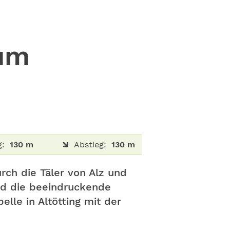
 um
g:
130 m
Abstieg:
130 m
rch die Täler von Alz und
nd die beeindruckende
lle in Altötting mit der