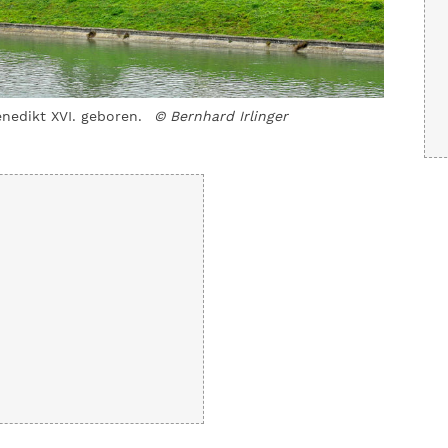
nedikt XVI. geboren.
© Bernhard Irlinger
Die mäch
Irlinger