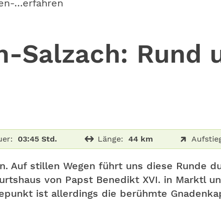
en-…erfahren
nn-Salzach: Rund
er:
03:45 Std.
Länge:
44 km
Aufstie
nn. Auf stillen Wegen führt uns diese Runde du
urtshaus von Papst Benedikt XVI. in Marktl u
epunkt ist allerdings die berühmte Gnadenkape