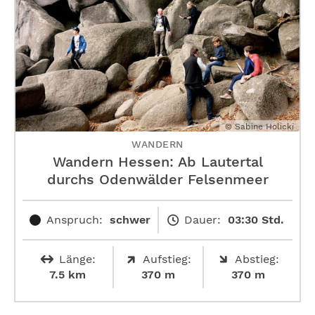
© Sabine Holicki
WANDERN
Wandern Hessen: Ab Lautertal
durchs Odenwälder Felsenmeer
Anspruch:
schwer
Dauer:
03:30 Std.
Länge:
Aufstieg:
Abstieg:
7.5 km
370 m
370 m