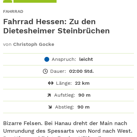
ABO
FAHRRAD
GEWINNEN
Fahrrad Hessen: Zu den
Dietesheimer Steinbrüchen
NEWSLETTER
von
Christoph Gocke
ALLE THEMEN
Anspruch:
leicht
SHOP
Dauer:
02:00 Std.
Länge:
22 km
Aufstieg:
90 m
Abstieg:
90 m
Bizarre Felsen. Bei Hanau dreht der Main nach
Umrundung des Spessarts von Nord nach West.