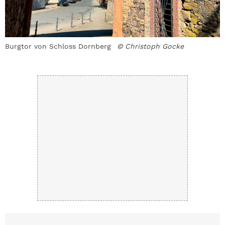
Burgtor von Schloss Dornberg
© Christoph Gocke
P
O