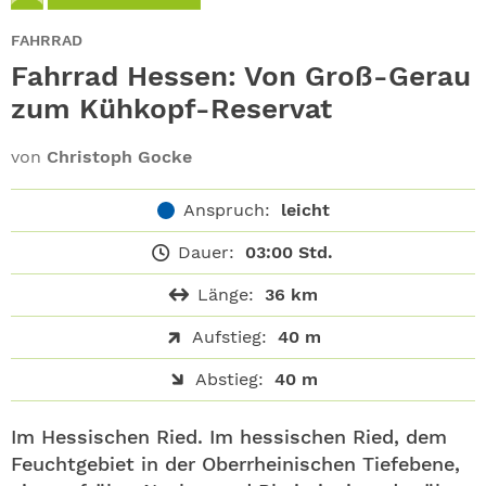
ABO
FAHRRAD
GEWINNEN
Fahrrad Hessen: Von Groß-Gerau
zum Kühkopf-Reservat
NEWSLETTER
von
Christoph Gocke
ALLE THEMEN
Anspruch:
leicht
SHOP
Dauer:
03:00 Std.
Länge:
36 km
Aufstieg:
40 m
Abstieg:
40 m
Im Hessischen Ried. Im hessischen Ried, dem
Feuchtgebiet in der Oberrheinischen Tiefebene,