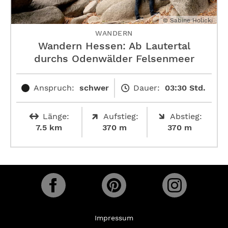
© Sabine Holicki
WANDERN
Wandern Hessen: Ab Lautertal
durchs Odenwälder Felsenmeer
Anspruch:
schwer
Dauer:
03:30 Std.
Länge:
Aufstieg:
Abstieg:
7.5 km
370 m
370 m
Impressum