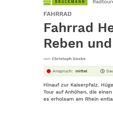
Radtour
FAHRRAD
Fahrrad H
Reben un
von
Christoph Gocke
Anspruch:
mittel
Dau
Hinauf zur Kaiserpfalz. Hüg
Tour auf Anhöhen, die einen
es erholsam am Rhein entl