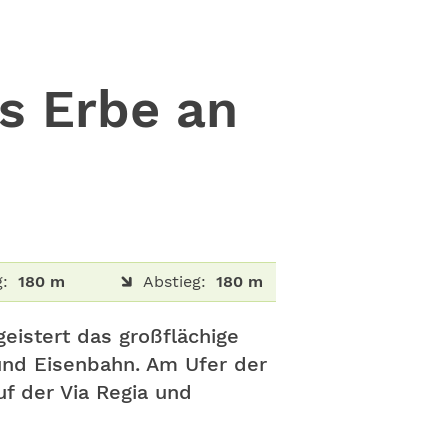
s Erbe an
g:
180 m
Abstieg:
180 m
eistert das großflächige
 und Eisenbahn. Am Ufer der
uf der Via Regia und