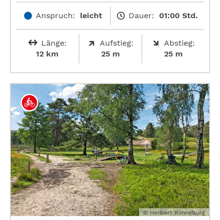
Anspruch:
leicht
Dauer:
01:00 Std.
Länge:
Aufstieg:
Abstieg:
12 km
25 m
25 m
© Herbert Rönneburg