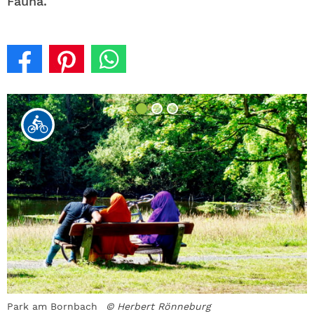
Fauna.
rt
Park am Bornbach
© Herbert Rönneburg
W