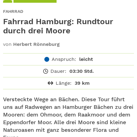
ABO
FAHRRAD
GEWINNEN
Fahrrad Hamburg: Rundtour
durch drei Moore
NEWSLETTER
von
Herbert Rönneburg
ALLE THEMEN
Anspruch:
leicht
SHOP
Dauer:
03:30 Std.
Länge:
39 km
Versteckte Wege an Bächen. Diese Tour führt
uns auf Radwegen an Hamburger Bächen zu drei
Mooren: dem Ohmoor, dem Raakmoor und dem
Eppendorfer Moor. Alle drei Moore sind kleine
Naturoasen mit ganz besonderer Flora und