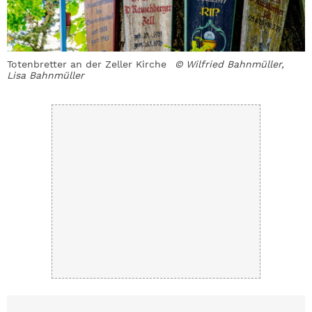
Totenbretter an der Zeller Kirche
© Wilfried Bahnmüller,
R
Lisa Bahnmüller
B