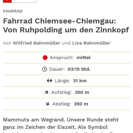
ABO
FAHRRAD
GEWINNEN
Fahrrad Chiemsee-Chiemgau:
Von Ruhpolding um den Zinnkopf
NEWSLETTER
von
Wilfried Bahnmüller
und
Lisa Bahnmüller
ALLE THEMEN
Anspruch:
mittel
SHOP
Dauer:
03:15 Std.
Länge:
31 km
Aufstieg:
350 m
Abstieg:
350 m
Mammuts am Wegrand. Unsere Runde steht
ganz im Zeichen der Eiszeit. Als Symbol