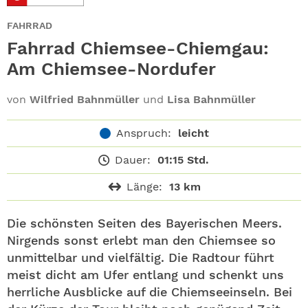
ABO
FAHRRAD
GEWINNEN
Fahrrad Chiemsee-Chiemgau:
Am Chiemsee-Nordufer
NEWSLETTER
von
Wilfried Bahnmüller
und
Lisa Bahnmüller
ALLE THEMEN
Anspruch:
leicht
SHOP
Dauer:
01:15 Std.
Länge:
13 km
Die schönsten Seiten des Bayerischen Meers.
Nirgends sonst erlebt man den Chiemsee so
unmittelbar und vielfältig. Die Radtour führt
meist dicht am Ufer entlang und schenkt uns
herrliche Ausblicke auf die Chiemseeinseln. Bei