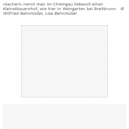
»Sacherl« nennt man im Chiemgau liebevoll einen
D
Kleinstbauernhof, wie hier in Weingarten bei Breitbrunn.
©
w
Wilfried Bahnmüller, Lisa Bahnmüller